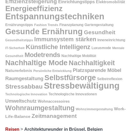
Effizienzsteigerung
Einrichtungstipps
Elektromobilität
Energieeffizienz
Entspannungstechniken
Ernährungstipps
Finanzplanung
Fashion Trends
Gartengestaltung
Gesunde Ernährung
Gesundheit
Immunsystem stärken
Inneneinrichtung
Gesundheitstipps
Künstliche Intelligenz
Luxusmode
IT-Sicherheit
Mentale
Modetrends
Nachhaltige Mobilität
Gesundheit
Nachhaltige Mode
Nachhaltigkeit
Platzsparende Möbel
Naturerlebnis
Persönliche Entwicklung
Selbstfürsorge
Raumgestaltung
Selbstreflexion
Stressbewältigung
Stressabbau
Technologische Innovation
Technologische Innovationen
Umweltschutz
Wohnaccessoires
Wohnraumgestaltung
Work-
Wohnzimmergestaltung
Zeitmanagement
Life-Balance
Reisen
>
Architekturwunder in Brüssel, Belgien