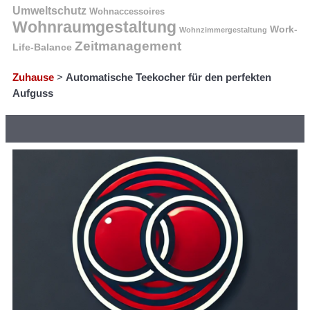
Umweltschutz
Wohnaccessoires
Wohnraumgestaltung
Work-
Wohnzimmergestaltung
Zeitmanagement
Life-Balance
Zuhause
>
Automatische Teekocher für den perfekten
Aufguss