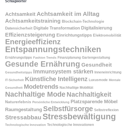
Schlagwörter
Achtsamkeit im Alltag
Achtsamkeit
Achtsamkeitstraining
Blockchain-Technologie
Digitalisierung
Digitale Transformation
Datensicherheit
Effizienzsteigerung
Einrichtungstipps
Elektromobilität
Energieeffizienz
Entspannungstechniken
Ernährungstipps
Finanzplanung
Fashion Trends
Gartengestaltung
Gesunde Ernährung
Gesundheit
Immunsystem stärken
Inneneinrichtung
Gesundheitstipps
Künstliche Intelligenz
Luxusmode
IT-Sicherheit
Mentale
Modetrends
Nachhaltige Mobilität
Gesundheit
Nachhaltige Mode
Nachhaltigkeit
Platzsparende Möbel
Naturerlebnis
Persönliche Entwicklung
Selbstfürsorge
Raumgestaltung
Selbstreflexion
Stressbewältigung
Stressabbau
Technologische Innovation
Technologische Innovationen