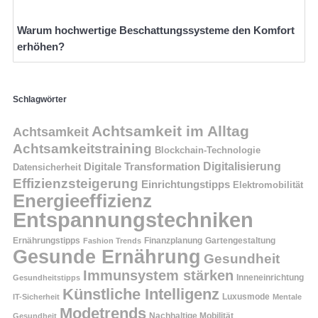
Warum hochwertige Beschattungssysteme den Komfort
erhöhen?
Schlagwörter
Achtsamkeit im Alltag
Achtsamkeit
Achtsamkeitstraining
Blockchain-Technologie
Digitalisierung
Digitale Transformation
Datensicherheit
Effizienzsteigerung
Einrichtungstipps
Elektromobilität
Energieeffizienz
Entspannungstechniken
Ernährungstipps
Finanzplanung
Fashion Trends
Gartengestaltung
Gesunde Ernährung
Gesundheit
Immunsystem stärken
Inneneinrichtung
Gesundheitstipps
Künstliche Intelligenz
Luxusmode
IT-Sicherheit
Mentale
Modetrends
Nachhaltige Mobilität
Gesundheit