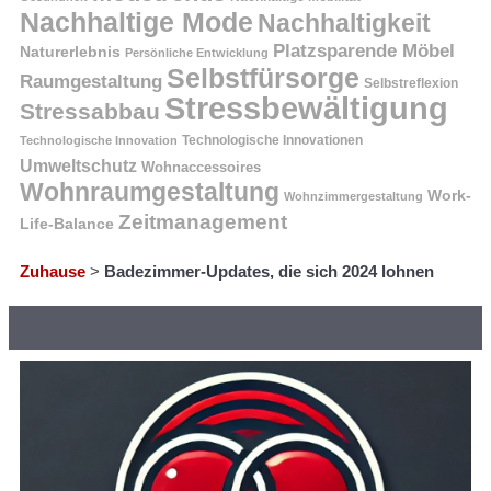
Nachhaltige Mode
Nachhaltigkeit
Platzsparende Möbel
Naturerlebnis
Persönliche Entwicklung
Selbstfürsorge
Raumgestaltung
Selbstreflexion
Stressbewältigung
Stressabbau
Technologische Innovation
Technologische Innovationen
Umweltschutz
Wohnaccessoires
Wohnraumgestaltung
Work-
Wohnzimmergestaltung
Zeitmanagement
Life-Balance
Zuhause
>
Badezimmer-Updates, die sich 2024 lohnen