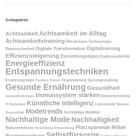
Schlagwörter
Achtsamkeit im Alltag
Achtsamkeit
Achtsamkeitstraining
Blockchain-Technologie
Digitalisierung
Digitale Transformation
Datensicherheit
Effizienzsteigerung
Einrichtungstipps
Elektromobilität
Energieeffizienz
Entspannungstechniken
Ernährungstipps
Finanzplanung
Fashion Trends
Gartengestaltung
Gesunde Ernährung
Gesundheit
Immunsystem stärken
Inneneinrichtung
Gesundheitstipps
Künstliche Intelligenz
Luxusmode
IT-Sicherheit
Mentale
Modetrends
Nachhaltige Mobilität
Gesundheit
Nachhaltige Mode
Nachhaltigkeit
Platzsparende Möbel
Naturerlebnis
Persönliche Entwicklung
Selbstfürsorge
Raumgestaltung