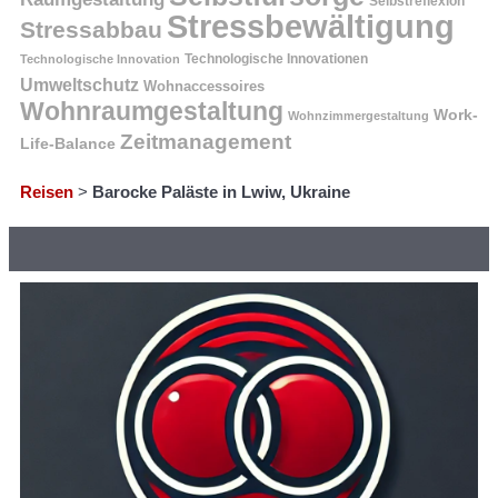
Selbstreflexion
Stressbewältigung
Stressabbau
Technologische Innovation
Technologische Innovationen
Umweltschutz
Wohnaccessoires
Wohnraumgestaltung
Work-
Wohnzimmergestaltung
Zeitmanagement
Life-Balance
Reisen
>
Barocke Paläste in Lwiw, Ukraine