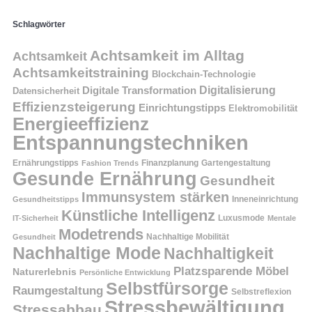
Schlagwörter
Achtsamkeit im Alltag
Achtsamkeit
Achtsamkeitstraining
Blockchain-Technologie
Digitalisierung
Digitale Transformation
Datensicherheit
Effizienzsteigerung
Einrichtungstipps
Elektromobilität
Energieeffizienz
Entspannungstechniken
Ernährungstipps
Finanzplanung
Fashion Trends
Gartengestaltung
Gesunde Ernährung
Gesundheit
Immunsystem stärken
Inneneinrichtung
Gesundheitstipps
Künstliche Intelligenz
Luxusmode
IT-Sicherheit
Mentale
Modetrends
Nachhaltige Mobilität
Gesundheit
Nachhaltige Mode
Nachhaltigkeit
Platzsparende Möbel
Naturerlebnis
Persönliche Entwicklung
Selbstfürsorge
Raumgestaltung
Selbstreflexion
Stressbewältigung
Stressabbau