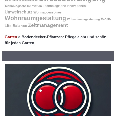
Technologische Innovation
Technologische Innovationen
Umweltschutz
Wohnaccessoires
Wohnraumgestaltung
Work-
Wohnzimmergestaltung
Zeitmanagement
Life-Balance
Garten
>
Bodendecker-Pflanzen: Pflegeleicht und schön
für jeden Garten