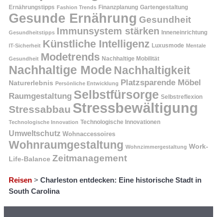
Ernährungstipps
Finanzplanung
Fashion Trends
Gartengestaltung
Gesunde Ernährung
Gesundheit
Immunsystem stärken
Inneneinrichtung
Gesundheitstipps
Künstliche Intelligenz
Luxusmode
IT-Sicherheit
Mentale
Modetrends
Nachhaltige Mobilität
Gesundheit
Nachhaltige Mode
Nachhaltigkeit
Platzsparende Möbel
Naturerlebnis
Persönliche Entwicklung
Selbstfürsorge
Raumgestaltung
Selbstreflexion
Stressbewältigung
Stressabbau
Technologische Innovation
Technologische Innovationen
Umweltschutz
Wohnaccessoires
Wohnraumgestaltung
Work-
Wohnzimmergestaltung
Zeitmanagement
Life-Balance
Reisen
>
Charleston entdecken: Eine historische Stadt in
South Carolina