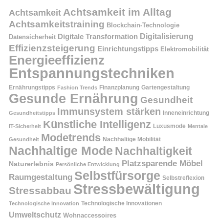
Achtsamkeit im Alltag
Achtsamkeit
Achtsamkeitstraining
Blockchain-Technologie
Digitalisierung
Digitale Transformation
Datensicherheit
Effizienzsteigerung
Einrichtungstipps
Elektromobilität
Energieeffizienz
Entspannungstechniken
Ernährungstipps
Finanzplanung
Fashion Trends
Gartengestaltung
Gesunde Ernährung
Gesundheit
Immunsystem stärken
Inneneinrichtung
Gesundheitstipps
Künstliche Intelligenz
Luxusmode
IT-Sicherheit
Mentale
Modetrends
Nachhaltige Mobilität
Gesundheit
Nachhaltige Mode
Nachhaltigkeit
Platzsparende Möbel
Naturerlebnis
Persönliche Entwicklung
Selbstfürsorge
Raumgestaltung
Selbstreflexion
Stressbewältigung
Stressabbau
Technologische Innovation
Technologische Innovationen
Umweltschutz
Wohnaccessoires