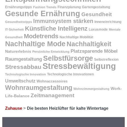
Ernährungstipps
Finanzplanung
Fashion Trends
Gartengestaltung
Gesunde Ernährung
Gesundheit
Immunsystem stärken
Inneneinrichtung
Gesundheitstipps
Künstliche Intelligenz
Luxusmode
IT-Sicherheit
Mentale
Modetrends
Nachhaltige Mobilität
Gesundheit
Nachhaltige Mode
Nachhaltigkeit
Platzsparende Möbel
Naturerlebnis
Persönliche Entwicklung
Selbstfürsorge
Raumgestaltung
Selbstreflexion
Stressbewältigung
Stressabbau
Technologische Innovation
Technologische Innovationen
Umweltschutz
Wohnaccessoires
Wohnraumgestaltung
Work-
Wohnzimmergestaltung
Zeitmanagement
Life-Balance
Zuhause
>
Die besten Heizlüfter für kalte Wintertage