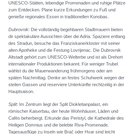
UNESCO-Stätten, lebendige Promenaden und ruhige Plätze
zum Entdecken. Plane kurze Erkundungen zu Fuß und
genieße regionales Essen in traditionellen Konobas.
Dubrovnik
: Die vollständig begehbaren Stadtmauern bieten
dir spektakuläre Aussichten über die Adria. Spaziere entlang
des Stradun, besuche das Franziskanerkloster mit seiner
alten Apotheke und die Festung Lovrijenac. Die Dubrovnik
Altstadt gehört zum UNESCO-Welterbe und ist als Drehort
internationaler Produktionen bekannt. Für weniger Trubel
wählst du die Mauerwanderung frühmorgens oder am
späten Nachmittag. Denke an festes Schuhwerk wegen der
steilen Gassen und reserviere Unterkünfte rechtzeitig in der
Hauptsaison.
Split
: Im Zentrum liegt der Split Diokletianpalast, ein
römischer Kaiserbau, der heute Wohnhäuser, Läden und
Cafés beherbergt. Erkunde das Peristyl, die Kathedrale des
Heiligen Domnius und die belebte Riva-Promenade.
Tagesausflüge zu Inseln wie Brač oder Hvar sind leicht