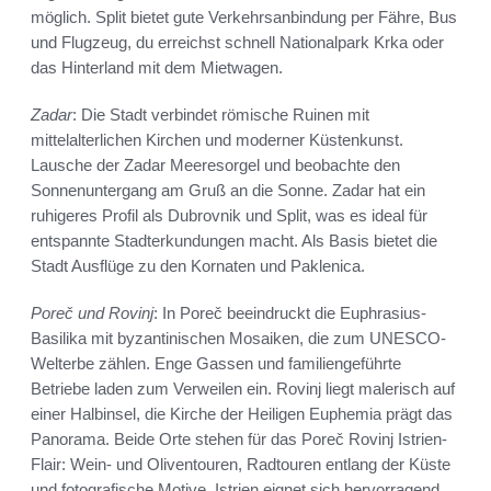
möglich. Split bietet gute Verkehrsanbindung per Fähre, Bus
und Flugzeug, du erreichst schnell Nationalpark Krka oder
das Hinterland mit dem Mietwagen.
Zadar
: Die Stadt verbindet römische Ruinen mit
mittelalterlichen Kirchen und moderner Küstenkunst.
Lausche der Zadar Meeresorgel und beobachte den
Sonnenuntergang am Gruß an die Sonne. Zadar hat ein
ruhigeres Profil als Dubrovnik und Split, was es ideal für
entspannte Stadterkundungen macht. Als Basis bietet die
Stadt Ausflüge zu den Kornaten und Paklenica.
Poreč und Rovinj
: In Poreč beeindruckt die Euphrasius-
Basilika mit byzantinischen Mosaiken, die zum UNESCO-
Welterbe zählen. Enge Gassen und familiengeführte
Betriebe laden zum Verweilen ein. Rovinj liegt malerisch auf
einer Halbinsel, die Kirche der Heiligen Euphemia prägt das
Panorama. Beide Orte stehen für das Poreč Rovinj Istrien-
Flair: Wein- und Oliventouren, Radtouren entlang der Küste
und fotografische Motive. Istrien eignet sich hervorragend