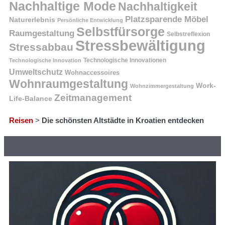
Nachhaltige Mode
Nachhaltigkeit
Platzsparende Möbel
Naturerlebnis
Persönliche Entwicklung
Selbstfürsorge
Raumgestaltung
Selbstreflexion
Stressbewältigung
Stressabbau
Technologische Innovation
Technologische Innovationen
Umweltschutz
Wohnaccessoires
Wohnraumgestaltung
Work-
Wohnzimmergestaltung
Zeitmanagement
Life-Balance
Reisen
>
Die schönsten Altstädte in Kroatien entdecken