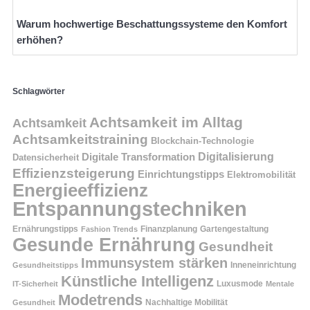
Warum hochwertige Beschattungssysteme den Komfort
erhöhen?
Schlagwörter
Achtsamkeit im Alltag
Achtsamkeit
Achtsamkeitstraining
Blockchain-Technologie
Digitalisierung
Digitale Transformation
Datensicherheit
Effizienzsteigerung
Einrichtungstipps
Elektromobilität
Energieeffizienz
Entspannungstechniken
Ernährungstipps
Finanzplanung
Fashion Trends
Gartengestaltung
Gesunde Ernährung
Gesundheit
Immunsystem stärken
Inneneinrichtung
Gesundheitstipps
Künstliche Intelligenz
Luxusmode
IT-Sicherheit
Mentale
Modetrends
Nachhaltige Mobilität
Gesundheit