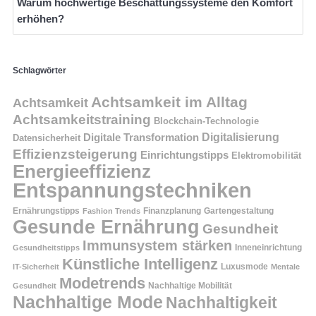
Warum hochwertige Beschattungssysteme den Komfort
erhöhen?
Schlagwörter
Achtsamkeit im Alltag
Achtsamkeit
Achtsamkeitstraining
Blockchain-Technologie
Digitalisierung
Digitale Transformation
Datensicherheit
Effizienzsteigerung
Einrichtungstipps
Elektromobilität
Energieeffizienz
Entspannungstechniken
Ernährungstipps
Finanzplanung
Fashion Trends
Gartengestaltung
Gesunde Ernährung
Gesundheit
Immunsystem stärken
Inneneinrichtung
Gesundheitstipps
Künstliche Intelligenz
Luxusmode
IT-Sicherheit
Mentale
Modetrends
Nachhaltige Mobilität
Gesundheit
Nachhaltige Mode
Nachhaltigkeit