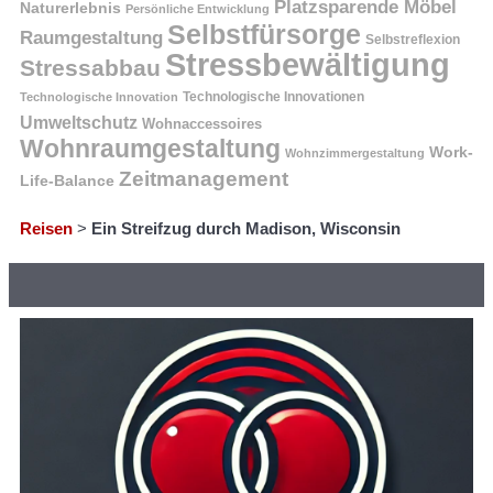
Platzsparende Möbel
Naturerlebnis
Persönliche Entwicklung
Selbstfürsorge
Raumgestaltung
Selbstreflexion
Stressbewältigung
Stressabbau
Technologische Innovation
Technologische Innovationen
Umweltschutz
Wohnaccessoires
Wohnraumgestaltung
Work-
Wohnzimmergestaltung
Zeitmanagement
Life-Balance
Reisen
>
Ein Streifzug durch Madison, Wisconsin