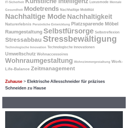
Künstliche Intelligenz
Luxusmode
IT-Sicherheit
Mentale
Modetrends
Nachhaltige Mobilität
Gesundheit
Nachhaltige Mode
Nachhaltigkeit
Platzsparende Möbel
Naturerlebnis
Persönliche Entwicklung
Selbstfürsorge
Raumgestaltung
Selbstreflexion
Stressbewältigung
Stressabbau
Technologische Innovation
Technologische Innovationen
Umweltschutz
Wohnaccessoires
Wohnraumgestaltung
Work-
Wohnzimmergestaltung
Zeitmanagement
Life-Balance
Zuhause
>
Elektrische Allesschneider für präzises
Schneiden zu Hause