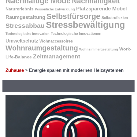
Nachhaltige Mode
Nachhaltigkeit
Platzsparende Möbel
Naturerlebnis
Persönliche Entwicklung
Selbstfürsorge
Raumgestaltung
Selbstreflexion
Stressbewältigung
Stressabbau
Technologische Innovation
Technologische Innovationen
Umweltschutz
Wohnaccessoires
Wohnraumgestaltung
Work-
Wohnzimmergestaltung
Zeitmanagement
Life-Balance
Zuhause
>
Energie sparen mit modernen Heizsystemen