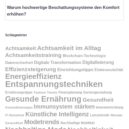
Warum hochwertige Beschattungssysteme den Komfort
erhöhen?
Schlagwörter
Achtsamkeit im Alltag
Achtsamkeit
Achtsamkeitstraining
Blockchain-Technologie
Digitalisierung
Digitale Transformation
Datensicherheit
Effizienzsteigerung
Einrichtungstipps
Elektromobilität
Energieeffizienz
Entspannungstechniken
Ernährungstipps
Finanzplanung
Fashion Trends
Gartengestaltung
Gesunde Ernährung
Gesundheit
Immunsystem stärken
Inneneinrichtung
Gesundheitstipps
Künstliche Intelligenz
Luxusmode
IT-Sicherheit
Mentale
Modetrends
Nachhaltige Mobilität
Gesundheit