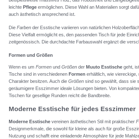
leichte
Pflege
ermöglichen. Diese Wahl an Materialien sorgt dafür
auch ästhetisch ansprechend ist.
Die
Farben
der Esstische variieren von natürlichen Holzoberflä
Diese Vielfalt ermöglicht es, den passenden Tisch für jede Einric
zeitgenössisch. Die durchdachte Farbauswahl ergänzt die versc
Formen und Größen
Wenn es um
Formen
und
Größen
der
Muuto Esstische
geht, i
Tische sind in verschiedenen
Formen
erhältlich, wie viereckige,
Charakter besitzen. Auch die
Größen
sind so gewählt, dass sie 
geräumigere Esszimmer ideale Lösungen bieten. Von kompakten M
Tischen für gesellige Runden reicht die Bandbreite.
Moderne Esstische für jedes Esszimmer
Moderne Esstische
vereinen ästhetischen Stil mit praktischer
F
Designmerkmale, die sowohl für kleine als auch für große Esszim
Nutzung und schafft eine einladende Atmosphäre für jede Mahlze