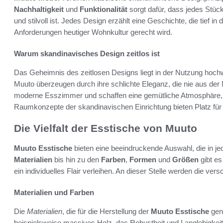
Nachhaltigkeit
und
Funktionalität
sorgt dafür, dass jedes Stück
und stilvoll ist. Jedes Design erzählt eine Geschichte, die tief in d
Anforderungen heutiger Wohnkultur gerecht wird.
Warum skandinavisches Design zeitlos ist
Das Geheimnis des zeitlosen Designs liegt in der Nutzung hoch
Muuto überzeugen durch ihre schlichte Eleganz, die nie aus de
moderne Esszimmer und schaffen eine gemütliche Atmosphäre
Raumkonzepte der skandinavischen Einrichtung bieten Platz für In
Die Vielfalt der Esstische von Muuto
Muuto Esstische
bieten eine beeindruckende Auswahl, die in j
Materialien
bis hin zu den
Farben
,
Formen
und
Größen
gibt es
ein individuelles Flair verleihen. An dieser Stelle werden die ve
Materialien und Farben
Die
Materialien
, die für die Herstellung der
Muuto Esstische
genu
beispielsweise massives Holz, das Robustheit und Langlebigkeit 