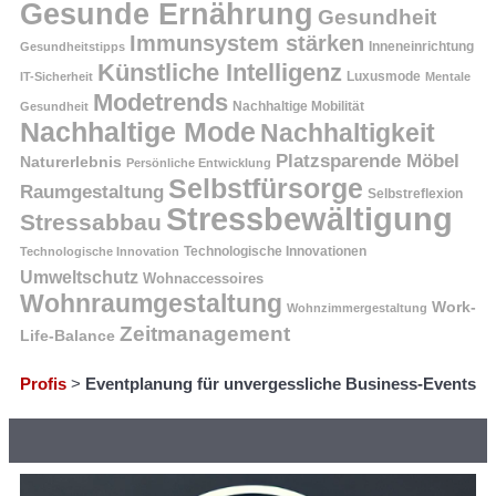
Gesunde Ernährung
Gesundheit
Immunsystem stärken
Inneneinrichtung
Gesundheitstipps
Künstliche Intelligenz
Luxusmode
IT-Sicherheit
Mentale
Modetrends
Nachhaltige Mobilität
Gesundheit
Nachhaltige Mode
Nachhaltigkeit
Platzsparende Möbel
Naturerlebnis
Persönliche Entwicklung
Selbstfürsorge
Raumgestaltung
Selbstreflexion
Stressbewältigung
Stressabbau
Technologische Innovation
Technologische Innovationen
Umweltschutz
Wohnaccessoires
Wohnraumgestaltung
Work-
Wohnzimmergestaltung
Zeitmanagement
Life-Balance
Profis
>
Eventplanung für unvergessliche Business-Events