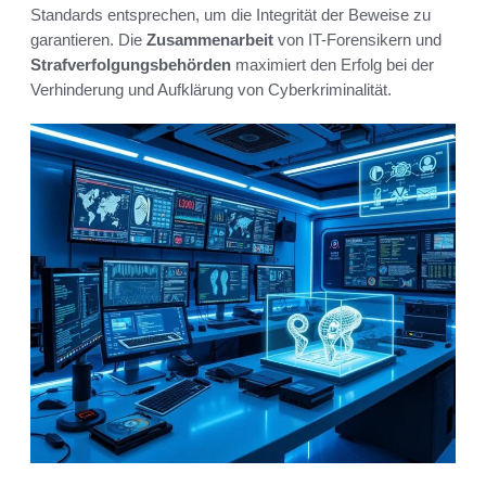
Standards entsprechen, um die Integrität der Beweise zu
garantieren. Die
Zusammenarbeit
von IT-Forensikern und
Strafverfolgungsbehörden
maximiert den Erfolg bei der
Verhinderung und Aufklärung von Cyberkriminalität.