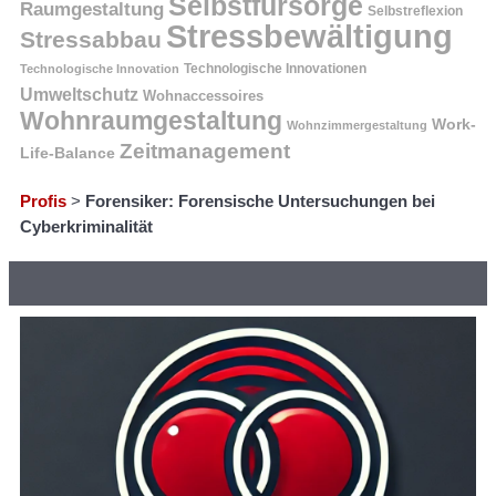
Selbstfürsorge
Raumgestaltung
Selbstreflexion
Stressbewältigung
Stressabbau
Technologische Innovation
Technologische Innovationen
Umweltschutz
Wohnaccessoires
Wohnraumgestaltung
Work-
Wohnzimmergestaltung
Zeitmanagement
Life-Balance
Profis
>
Forensiker: Forensische Untersuchungen bei
Cyberkriminalität