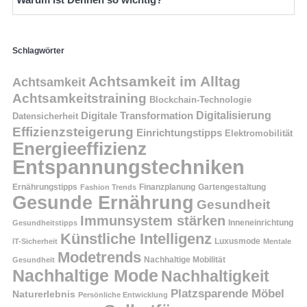
Schlagwörter
Achtsamkeit im Alltag
Achtsamkeit
Achtsamkeitstraining
Blockchain-Technologie
Digitalisierung
Digitale Transformation
Datensicherheit
Effizienzsteigerung
Einrichtungstipps
Elektromobilität
Energieeffizienz
Entspannungstechniken
Ernährungstipps
Finanzplanung
Fashion Trends
Gartengestaltung
Gesunde Ernährung
Gesundheit
Immunsystem stärken
Inneneinrichtung
Gesundheitstipps
Künstliche Intelligenz
Luxusmode
IT-Sicherheit
Mentale
Modetrends
Nachhaltige Mobilität
Gesundheit
Nachhaltige Mode
Nachhaltigkeit
Platzsparende Möbel
Naturerlebnis
Persönliche Entwicklung