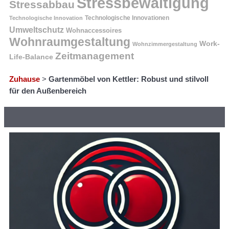
Stressbewältigung
Stressabbau
Technologische Innovation
Technologische Innovationen
Umweltschutz
Wohnaccessoires
Wohnraumgestaltung
Work-
Wohnzimmergestaltung
Zeitmanagement
Life-Balance
Zuhause
>
Gartenmöbel von Kettler: Robust und stilvoll
für den Außenbereich