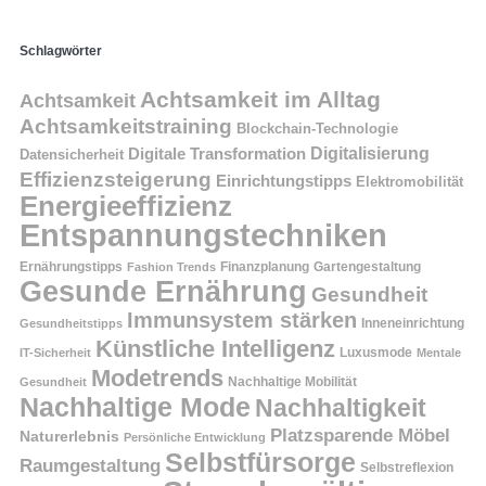
Schlagwörter
Achtsamkeit im Alltag
Achtsamkeit
Achtsamkeitstraining
Blockchain-Technologie
Digitalisierung
Digitale Transformation
Datensicherheit
Effizienzsteigerung
Einrichtungstipps
Elektromobilität
Energieeffizienz
Entspannungstechniken
Ernährungstipps
Finanzplanung
Fashion Trends
Gartengestaltung
Gesunde Ernährung
Gesundheit
Immunsystem stärken
Inneneinrichtung
Gesundheitstipps
Künstliche Intelligenz
Luxusmode
IT-Sicherheit
Mentale
Modetrends
Nachhaltige Mobilität
Gesundheit
Nachhaltige Mode
Nachhaltigkeit
Platzsparende Möbel
Naturerlebnis
Persönliche Entwicklung
Selbstfürsorge
Raumgestaltung
Selbstreflexion