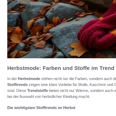
Herbstmode: Farben und Stoffe im Trend
In der
Herbstmode
stehen nicht nur die Farben, sondern auch d
Stofftrends
zeigen eine klare Vorliebe für Wolle, Kaschmir und Co
sind. Diese
Trendstoffe
bieten nicht nur Wärme, sondern auch e
bei der Auswahl von herbstlicher Kleidung macht.
Die wichtigsten Stofftrends im Herbst