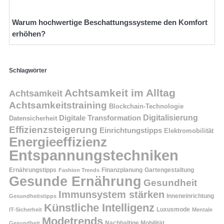
Warum hochwertige Beschattungssysteme den Komfort
erhöhen?
Schlagwörter
Achtsamkeit im Alltag
Achtsamkeit
Achtsamkeitstraining
Blockchain-Technologie
Digitalisierung
Digitale Transformation
Datensicherheit
Effizienzsteigerung
Einrichtungstipps
Elektromobilität
Energieeffizienz
Entspannungstechniken
Ernährungstipps
Finanzplanung
Fashion Trends
Gartengestaltung
Gesunde Ernährung
Gesundheit
Immunsystem stärken
Inneneinrichtung
Gesundheitstipps
Künstliche Intelligenz
Luxusmode
IT-Sicherheit
Mentale
Modetrends
Nachhaltige Mobilität
Gesundheit