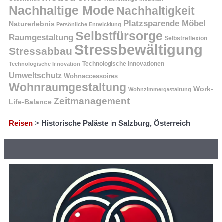
Nachhaltige Mode
Nachhaltigkeit
Platzsparende Möbel
Naturerlebnis
Persönliche Entwicklung
Selbstfürsorge
Raumgestaltung
Selbstreflexion
Stressbewältigung
Stressabbau
Technologische Innovation
Technologische Innovationen
Umweltschutz
Wohnaccessoires
Wohnraumgestaltung
Work-
Wohnzimmergestaltung
Zeitmanagement
Life-Balance
Reisen
>
Historische Paläste in Salzburg, Österreich