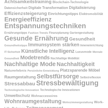
Achtsamkeitstraining
Blockchain-Technologie
Digitalisierung
Digitale Transformation
Datensicherheit
Effizienzsteigerung
Einrichtungstipps
Elektromobilität
Energieeffizienz
Entspannungstechniken
Ernährungstipps
Finanzplanung
Fashion Trends
Gartengestaltung
Gesunde Ernährung
Gesundheit
Immunsystem stärken
Inneneinrichtung
Gesundheitstipps
Künstliche Intelligenz
Luxusmode
IT-Sicherheit
Mentale
Modetrends
Nachhaltige Mobilität
Gesundheit
Nachhaltige Mode
Nachhaltigkeit
Platzsparende Möbel
Naturerlebnis
Persönliche Entwicklung
Selbstfürsorge
Raumgestaltung
Selbstreflexion
Stressbewältigung
Stressabbau
Technologische Innovation
Technologische Innovationen
Umweltschutz
Wohnaccessoires
Wohnraumgestaltung
Work-
Wohnzimmergestaltung
Zeitmanagement