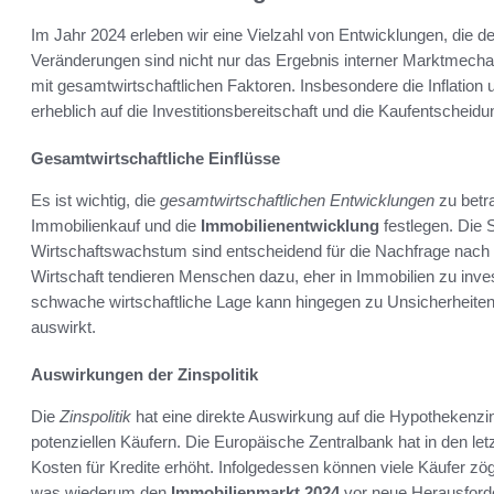
Im Jahr 2024 erleben wir eine Vielzahl von Entwicklungen, die d
Veränderungen sind nicht nur das Ergebnis interner Marktme
mit gesamtwirtschaftlichen Faktoren. Insbesondere die Inflation 
erheblich auf die Investitionsbereitschaft und die Kaufentscheid
Gesamtwirtschaftliche Einflüsse
Es ist wichtig, die
gesamtwirtschaftlichen Entwicklungen
zu betr
Immobilienkauf und die
Immobilienentwicklung
festlegen. Die 
Wirtschaftswachstum sind entscheidend für die Nachfrage nach
Wirtschaft tendieren Menschen dazu, eher in Immobilien zu investi
schwache wirtschaftliche Lage kann hingegen zu Unsicherheiten f
auswirkt.
Auswirkungen der Zinspolitik
Die
Zinspolitik
hat eine direkte Auswirkung auf die Hypothekenzi
potenziellen Käufern. Die Europäische Zentralbank hat in den l
Kosten für Kredite erhöht. Infolgedessen können viele Käufer zög
was wiederum den
Immobilienmarkt 2024
vor neue Herausforde