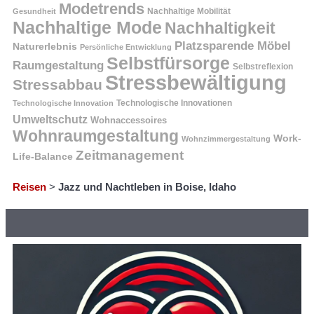
Modetrends
Nachhaltige Mobilität
Gesundheit
Nachhaltige Mode
Nachhaltigkeit
Platzsparende Möbel
Naturerlebnis
Persönliche Entwicklung
Selbstfürsorge
Raumgestaltung
Selbstreflexion
Stressbewältigung
Stressabbau
Technologische Innovation
Technologische Innovationen
Umweltschutz
Wohnaccessoires
Wohnraumgestaltung
Work-
Wohnzimmergestaltung
Zeitmanagement
Life-Balance
Reisen
>
Jazz und Nachtleben in Boise, Idaho