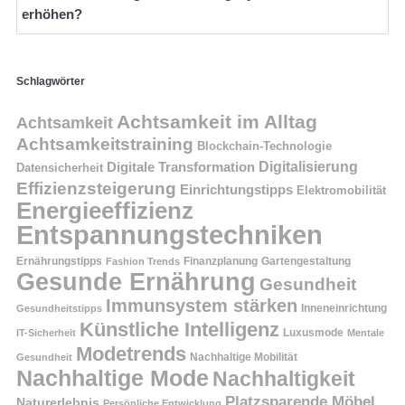
erhöhen?
Schlagwörter
Achtsamkeit im Alltag
Achtsamkeit
Achtsamkeitstraining
Blockchain-Technologie
Digitalisierung
Digitale Transformation
Datensicherheit
Effizienzsteigerung
Einrichtungstipps
Elektromobilität
Energieeffizienz
Entspannungstechniken
Ernährungstipps
Finanzplanung
Fashion Trends
Gartengestaltung
Gesunde Ernährung
Gesundheit
Immunsystem stärken
Inneneinrichtung
Gesundheitstipps
Künstliche Intelligenz
Luxusmode
IT-Sicherheit
Mentale
Modetrends
Nachhaltige Mobilität
Gesundheit
Nachhaltige Mode
Nachhaltigkeit
Platzsparende Möbel
Naturerlebnis
Persönliche Entwicklung