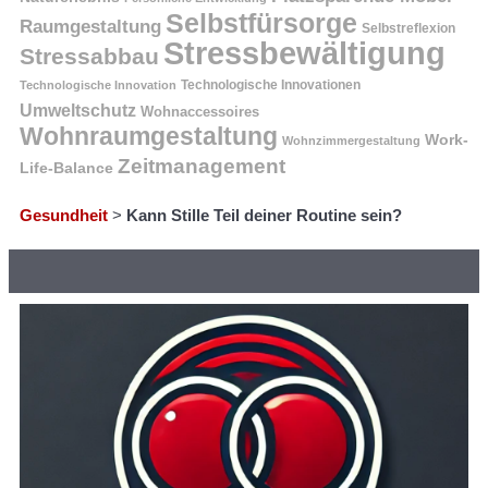
Selbstfürsorge
Raumgestaltung
Selbstreflexion
Stressbewältigung
Stressabbau
Technologische Innovation
Technologische Innovationen
Umweltschutz
Wohnaccessoires
Wohnraumgestaltung
Work-
Wohnzimmergestaltung
Zeitmanagement
Life-Balance
Gesundheit
>
Kann Stille Teil deiner Routine sein?