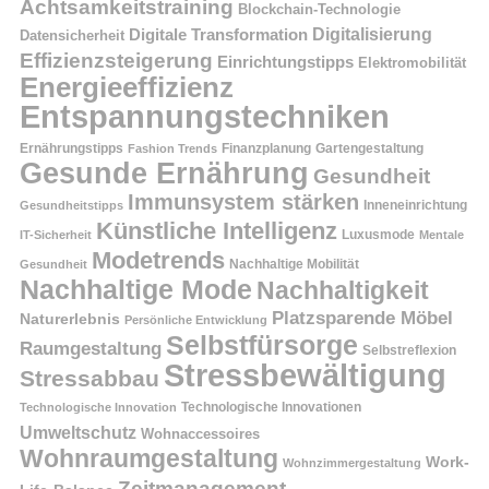
Achtsamkeitstraining
Blockchain-Technologie
Digitalisierung
Digitale Transformation
Datensicherheit
Effizienzsteigerung
Einrichtungstipps
Elektromobilität
Energieeffizienz
Entspannungstechniken
Ernährungstipps
Finanzplanung
Fashion Trends
Gartengestaltung
Gesunde Ernährung
Gesundheit
Immunsystem stärken
Inneneinrichtung
Gesundheitstipps
Künstliche Intelligenz
Luxusmode
IT-Sicherheit
Mentale
Modetrends
Nachhaltige Mobilität
Gesundheit
Nachhaltige Mode
Nachhaltigkeit
Platzsparende Möbel
Naturerlebnis
Persönliche Entwicklung
Selbstfürsorge
Raumgestaltung
Selbstreflexion
Stressbewältigung
Stressabbau
Technologische Innovation
Technologische Innovationen
Umweltschutz
Wohnaccessoires
Wohnraumgestaltung
Work-
Wohnzimmergestaltung
Zeitmanagement