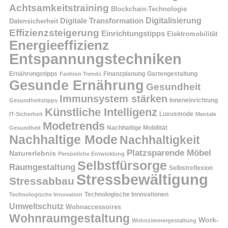
Achtsamkeitstraining
Blockchain-Technologie
Digitalisierung
Digitale Transformation
Datensicherheit
Effizienzsteigerung
Einrichtungstipps
Elektromobilität
Energieeffizienz
Entspannungstechniken
Ernährungstipps
Finanzplanung
Fashion Trends
Gartengestaltung
Gesunde Ernährung
Gesundheit
Immunsystem stärken
Inneneinrichtung
Gesundheitstipps
Künstliche Intelligenz
Luxusmode
IT-Sicherheit
Mentale
Modetrends
Nachhaltige Mobilität
Gesundheit
Nachhaltige Mode
Nachhaltigkeit
Platzsparende Möbel
Naturerlebnis
Persönliche Entwicklung
Selbstfürsorge
Raumgestaltung
Selbstreflexion
Stressbewältigung
Stressabbau
Technologische Innovation
Technologische Innovationen
Umweltschutz
Wohnaccessoires
Wohnraumgestaltung
Work-
Wohnzimmergestaltung