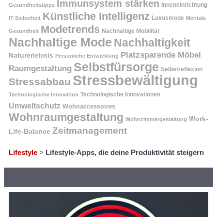
Immunsystem stärken
Inneneinrichtung
Gesundheitstipps
Künstliche Intelligenz
Luxusmode
IT-Sicherheit
Mentale
Modetrends
Nachhaltige Mobilität
Gesundheit
Nachhaltige Mode
Nachhaltigkeit
Platzsparende Möbel
Naturerlebnis
Persönliche Entwicklung
Selbstfürsorge
Raumgestaltung
Selbstreflexion
Stressbewältigung
Stressabbau
Technologische Innovation
Technologische Innovationen
Umweltschutz
Wohnaccessoires
Wohnraumgestaltung
Work-
Wohnzimmergestaltung
Zeitmanagement
Life-Balance
Lifestyle
>
Lifestyle-Apps, die deine Produktivität steigern