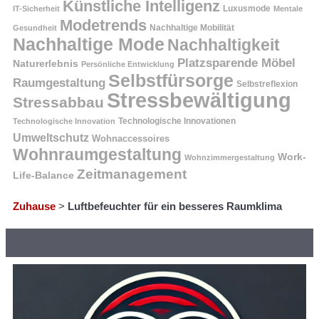
Künstliche Intelligenz
Luxusmode
IT-Sicherheit
Mentale
Modetrends
Nachhaltige Mobilität
Gesundheit
Nachhaltige Mode
Nachhaltigkeit
Platzsparende Möbel
Naturerlebnis
Persönliche Entwicklung
Selbstfürsorge
Raumgestaltung
Selbstreflexion
Stressbewältigung
Stressabbau
Technologische Innovation
Technologische Innovationen
Umweltschutz
Wohnaccessoires
Wohnraumgestaltung
Work-
Wohnzimmergestaltung
Zeitmanagement
Life-Balance
Zuhause
>
Luftbefeuchter für ein besseres Raumklima