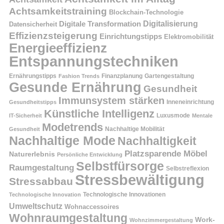
Achtsamkeitstraining
Blockchain-Technologie
Digitalisierung
Digitale Transformation
Datensicherheit
Effizienzsteigerung
Einrichtungstipps
Elektromobilität
Energieeffizienz
Entspannungstechniken
Ernährungstipps
Finanzplanung
Fashion Trends
Gartengestaltung
Gesunde Ernährung
Gesundheit
Immunsystem stärken
Inneneinrichtung
Gesundheitstipps
Künstliche Intelligenz
Luxusmode
IT-Sicherheit
Mentale
Modetrends
Nachhaltige Mobilität
Gesundheit
Nachhaltige Mode
Nachhaltigkeit
Platzsparende Möbel
Naturerlebnis
Persönliche Entwicklung
Selbstfürsorge
Raumgestaltung
Selbstreflexion
Stressbewältigung
Stressabbau
Technologische Innovation
Technologische Innovationen
Umweltschutz
Wohnaccessoires
Wohnraumgestaltung
Work-
Wohnzimmergestaltung