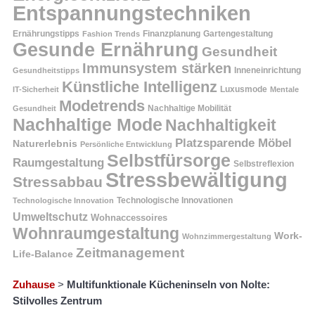
Entspannungstechniken
Ernährungstipps
Finanzplanung
Fashion Trends
Gartengestaltung
Gesunde Ernährung
Gesundheit
Immunsystem stärken
Inneneinrichtung
Gesundheitstipps
Künstliche Intelligenz
Luxusmode
IT-Sicherheit
Mentale
Modetrends
Nachhaltige Mobilität
Gesundheit
Nachhaltige Mode
Nachhaltigkeit
Platzsparende Möbel
Naturerlebnis
Persönliche Entwicklung
Selbstfürsorge
Raumgestaltung
Selbstreflexion
Stressbewältigung
Stressabbau
Technologische Innovation
Technologische Innovationen
Umweltschutz
Wohnaccessoires
Wohnraumgestaltung
Work-
Wohnzimmergestaltung
Zeitmanagement
Life-Balance
Zuhause
>
Multifunktionale Kücheninseln von Nolte:
Stilvolles Zentrum