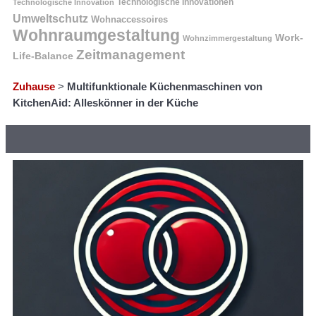
Technologische Innovation
Technologische Innovationen
Umweltschutz
Wohnaccessoires
Wohnraumgestaltung
Work-
Wohnzimmergestaltung
Zeitmanagement
Life-Balance
Zuhause
>
Multifunktionale Küchenmaschinen von
KitchenAid: Alleskönner in der Küche