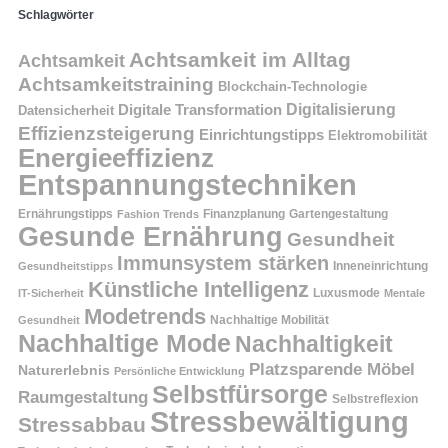
Schlagwörter
Achtsamkeit im Alltag
Achtsamkeit
Achtsamkeitstraining
Blockchain-Technologie
Digitalisierung
Digitale Transformation
Datensicherheit
Effizienzsteigerung
Einrichtungstipps
Elektromobilität
Energieeffizienz
Entspannungstechniken
Ernährungstipps
Finanzplanung
Fashion Trends
Gartengestaltung
Gesunde Ernährung
Gesundheit
Immunsystem stärken
Inneneinrichtung
Gesundheitstipps
Künstliche Intelligenz
Luxusmode
IT-Sicherheit
Mentale
Modetrends
Nachhaltige Mobilität
Gesundheit
Nachhaltige Mode
Nachhaltigkeit
Platzsparende Möbel
Naturerlebnis
Persönliche Entwicklung
Selbstfürsorge
Raumgestaltung
Selbstreflexion
Stressbewältigung
Stressabbau