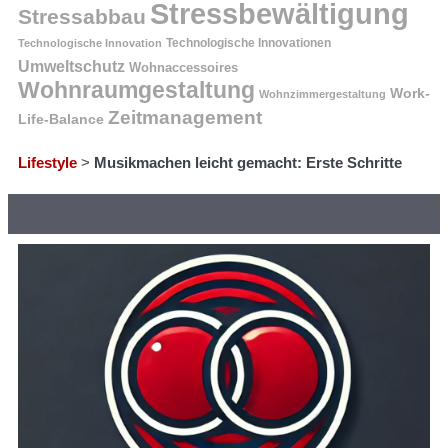
Stressbewältigung
Stressabbau
Technologische Innovation
Technologische Innovationen
Umweltschutz
Wohnaccessoires
Wohnraumgestaltung
Work-
Wohnzimmergestaltung
Zeitmanagement
Life-Balance
Lifestyle
>
Musikmachen leicht gemacht: Erste Schritte