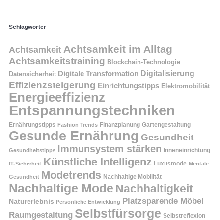
Schlagwörter
Achtsamkeit im Alltag
Achtsamkeit
Achtsamkeitstraining
Blockchain-Technologie
Digitalisierung
Digitale Transformation
Datensicherheit
Effizienzsteigerung
Einrichtungstipps
Elektromobilität
Energieeffizienz
Entspannungstechniken
Ernährungstipps
Finanzplanung
Fashion Trends
Gartengestaltung
Gesunde Ernährung
Gesundheit
Immunsystem stärken
Inneneinrichtung
Gesundheitstipps
Künstliche Intelligenz
Luxusmode
IT-Sicherheit
Mentale
Modetrends
Nachhaltige Mobilität
Gesundheit
Nachhaltige Mode
Nachhaltigkeit
Platzsparende Möbel
Naturerlebnis
Persönliche Entwicklung
Selbstfürsorge
Raumgestaltung
Selbstreflexion