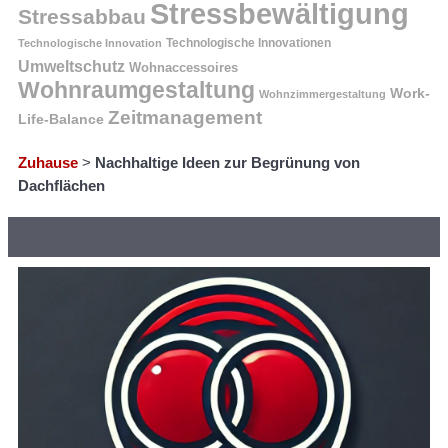
Stressbewältigung
Stressabbau
Technologische Innovation
Technologische Innovationen
Umweltschutz
Wohnaccessoires
Wohnraumgestaltung
Work-
Wohnzimmergestaltung
Zeitmanagement
Life-Balance
Zuhause
>
Nachhaltige Ideen zur Begrünung von
Dachflächen