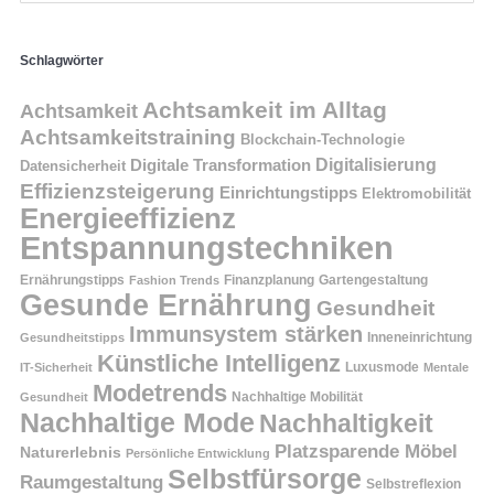
Schlagwörter
Achtsamkeit im Alltag
Achtsamkeit
Achtsamkeitstraining
Blockchain-Technologie
Digitalisierung
Digitale Transformation
Datensicherheit
Effizienzsteigerung
Einrichtungstipps
Elektromobilität
Energieeffizienz
Entspannungstechniken
Ernährungstipps
Finanzplanung
Fashion Trends
Gartengestaltung
Gesunde Ernährung
Gesundheit
Immunsystem stärken
Inneneinrichtung
Gesundheitstipps
Künstliche Intelligenz
Luxusmode
IT-Sicherheit
Mentale
Modetrends
Nachhaltige Mobilität
Gesundheit
Nachhaltige Mode
Nachhaltigkeit
Platzsparende Möbel
Naturerlebnis
Persönliche Entwicklung
Selbstfürsorge
Raumgestaltung
Selbstreflexion