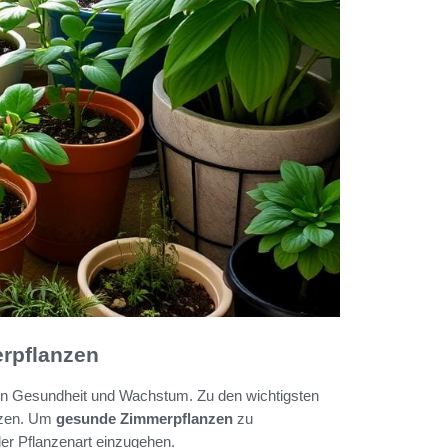
erpflanzen
eren Gesundheit und Wachstum. Zu den wichtigsten
nzen. Um
gesunde Zimmerpflanzen
zu
eder Pflanzenart einzugehen.