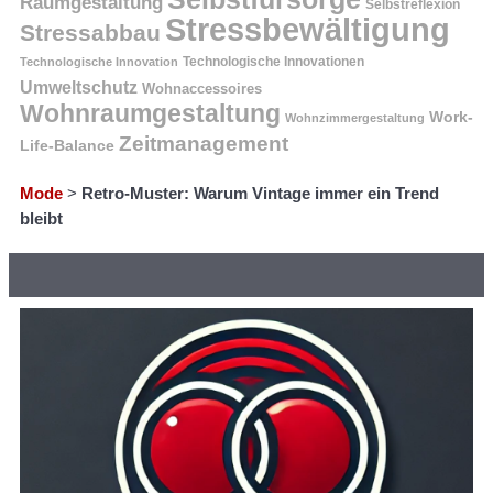
Raumgestaltung
Selbstreflexion
Stressbewältigung
Stressabbau
Technologische Innovation
Technologische Innovationen
Umweltschutz
Wohnaccessoires
Wohnraumgestaltung
Work-
Wohnzimmergestaltung
Zeitmanagement
Life-Balance
Mode
>
Retro-Muster: Warum Vintage immer ein Trend
bleibt