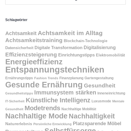
Schlagwörter
Achtsamkeit im Alltag
Achtsamkeit
Achtsamkeitstraining
Blockchain-Technologie
Digitalisierung
Digitale Transformation
Datensicherheit
Effizienzsteigerung
Einrichtungstipps
Elektromobilität
Energieeffizienz
Entspannungstechniken
Ernährungstipps
Finanzplanung
Fashion Trends
Gartengestaltung
Gesunde Ernährung
Gesundheit
Immunsystem stärken
Inneneinrichtung
Gesundheitstipps
Künstliche Intelligenz
Luxusmode
IT-Sicherheit
Mentale
Modetrends
Nachhaltige Mobilität
Gesundheit
Nachhaltige Mode
Nachhaltigkeit
Platzsparende Möbel
Naturerlebnis
Persönliche Entwicklung
Selbstfürsorge