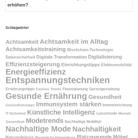
erhöhen?
Schlagwörter
Achtsamkeit im Alltag
Achtsamkeit
Achtsamkeitstraining
Blockchain-Technologie
Digitalisierung
Digitale Transformation
Datensicherheit
Effizienzsteigerung
Einrichtungstipps
Elektromobilität
Energieeffizienz
Entspannungstechniken
Ernährungstipps
Finanzplanung
Fashion Trends
Gartengestaltung
Gesunde Ernährung
Gesundheit
Immunsystem stärken
Inneneinrichtung
Gesundheitstipps
Künstliche Intelligenz
Luxusmode
IT-Sicherheit
Mentale
Modetrends
Nachhaltige Mobilität
Gesundheit
Nachhaltige Mode
Nachhaltigkeit
Platzsparende Möbel
Naturerlebnis
Persönliche Entwicklung