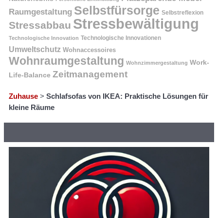
Selbstfürsorge
Raumgestaltung
Selbstreflexion
Stressbewältigung
Stressabbau
Technologische Innovation
Technologische Innovationen
Umweltschutz
Wohnaccessoires
Wohnraumgestaltung
Work-
Wohnzimmergestaltung
Zeitmanagement
Life-Balance
Zuhause
>
Schlafsofas von IKEA: Praktische Lösungen für
kleine Räume