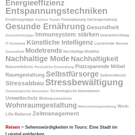
Energieeffizienz
Entspannungstechniken
Ernährungstipps
Finanzplanung
Fashion Trends
Gartengestaltung
Gesunde Ernährung
Gesundheit
Immunsystem stärken
Inneneinrichtung
Gesundheitstipps
Künstliche Intelligenz
Luxusmode
IT-Sicherheit
Mentale
Modetrends
Nachhaltige Mobilität
Gesundheit
Nachhaltige Mode
Nachhaltigkeit
Platzsparende Möbel
Naturerlebnis
Persönliche Entwicklung
Selbstfürsorge
Raumgestaltung
Selbstreflexion
Stressbewältigung
Stressabbau
Technologische Innovation
Technologische Innovationen
Umweltschutz
Wohnaccessoires
Wohnraumgestaltung
Work-
Wohnzimmergestaltung
Zeitmanagement
Life-Balance
Reisen
>
Sehenswürdigkeiten in Tours: Eine Stadt im
Loiretal entdecken