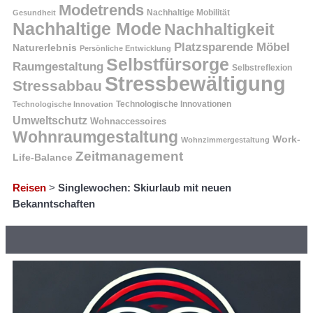
Modetrends
Nachhaltige Mobilität
Gesundheit
Nachhaltige Mode
Nachhaltigkeit
Platzsparende Möbel
Naturerlebnis
Persönliche Entwicklung
Selbstfürsorge
Raumgestaltung
Selbstreflexion
Stressbewältigung
Stressabbau
Technologische Innovation
Technologische Innovationen
Umweltschutz
Wohnaccessoires
Wohnraumgestaltung
Work-
Wohnzimmergestaltung
Zeitmanagement
Life-Balance
Reisen
>
Singlewochen: Skiurlaub mit neuen
Bekanntschaften