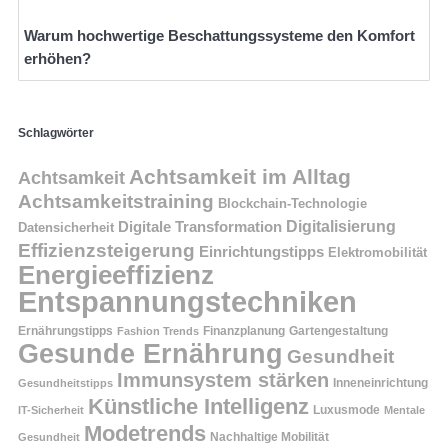
Warum hochwertige Beschattungssysteme den Komfort
erhöhen?
Schlagwörter
Achtsamkeit im Alltag
Achtsamkeit
Achtsamkeitstraining
Blockchain-Technologie
Digitalisierung
Digitale Transformation
Datensicherheit
Effizienzsteigerung
Einrichtungstipps
Elektromobilität
Energieeffizienz
Entspannungstechniken
Ernährungstipps
Finanzplanung
Fashion Trends
Gartengestaltung
Gesunde Ernährung
Gesundheit
Immunsystem stärken
Inneneinrichtung
Gesundheitstipps
Künstliche Intelligenz
Luxusmode
IT-Sicherheit
Mentale
Modetrends
Nachhaltige Mobilität
Gesundheit