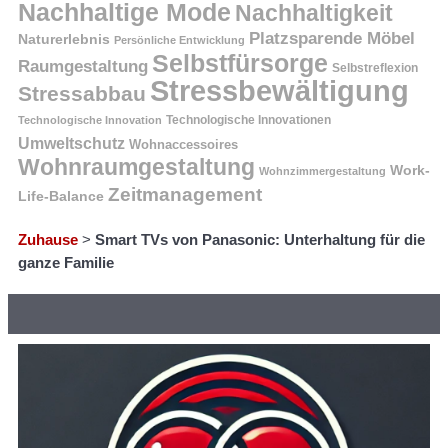
Nachhaltige Mode
Nachhaltigkeit
Platzsparende Möbel
Naturerlebnis
Persönliche Entwicklung
Selbstfürsorge
Raumgestaltung
Selbstreflexion
Stressbewältigung
Stressabbau
Technologische Innovation
Technologische Innovationen
Umweltschutz
Wohnaccessoires
Wohnraumgestaltung
Work-
Wohnzimmergestaltung
Zeitmanagement
Life-Balance
Zuhause
>
Smart TVs von Panasonic: Unterhaltung für die
ganze Familie