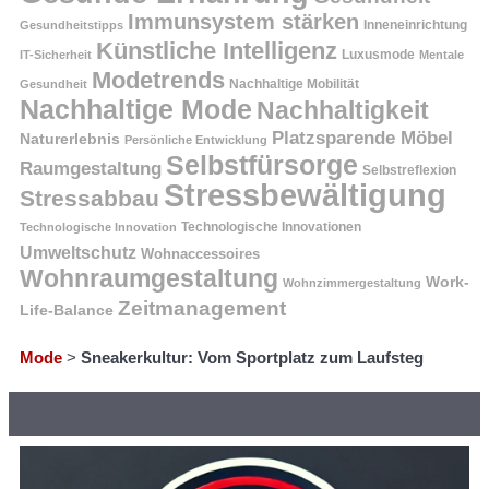
Immunsystem stärken
Inneneinrichtung
Gesundheitstipps
Künstliche Intelligenz
Luxusmode
IT-Sicherheit
Mentale
Modetrends
Nachhaltige Mobilität
Gesundheit
Nachhaltige Mode
Nachhaltigkeit
Platzsparende Möbel
Naturerlebnis
Persönliche Entwicklung
Selbstfürsorge
Raumgestaltung
Selbstreflexion
Stressbewältigung
Stressabbau
Technologische Innovation
Technologische Innovationen
Umweltschutz
Wohnaccessoires
Wohnraumgestaltung
Work-
Wohnzimmergestaltung
Zeitmanagement
Life-Balance
Mode
>
Sneakerkultur: Vom Sportplatz zum Laufsteg