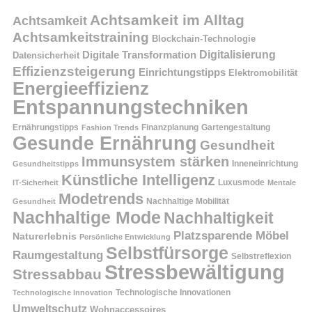
Achtsamkeit im Alltag
Achtsamkeit
Achtsamkeitstraining
Blockchain-Technologie
Digitalisierung
Digitale Transformation
Datensicherheit
Effizienzsteigerung
Einrichtungstipps
Elektromobilität
Energieeffizienz
Entspannungstechniken
Ernährungstipps
Finanzplanung
Fashion Trends
Gartengestaltung
Gesunde Ernährung
Gesundheit
Immunsystem stärken
Inneneinrichtung
Gesundheitstipps
Künstliche Intelligenz
Luxusmode
IT-Sicherheit
Mentale
Modetrends
Nachhaltige Mobilität
Gesundheit
Nachhaltige Mode
Nachhaltigkeit
Platzsparende Möbel
Naturerlebnis
Persönliche Entwicklung
Selbstfürsorge
Raumgestaltung
Selbstreflexion
Stressbewältigung
Stressabbau
Technologische Innovation
Technologische Innovationen
Umweltschutz
Wohnaccessoires