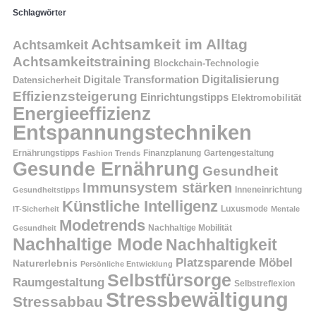
Schlagwörter
Achtsamkeit im Alltag
Achtsamkeit
Achtsamkeitstraining
Blockchain-Technologie
Digitalisierung
Digitale Transformation
Datensicherheit
Effizienzsteigerung
Einrichtungstipps
Elektromobilität
Energieeffizienz
Entspannungstechniken
Ernährungstipps
Finanzplanung
Fashion Trends
Gartengestaltung
Gesunde Ernährung
Gesundheit
Immunsystem stärken
Inneneinrichtung
Gesundheitstipps
Künstliche Intelligenz
Luxusmode
IT-Sicherheit
Mentale
Modetrends
Nachhaltige Mobilität
Gesundheit
Nachhaltige Mode
Nachhaltigkeit
Platzsparende Möbel
Naturerlebnis
Persönliche Entwicklung
Selbstfürsorge
Raumgestaltung
Selbstreflexion
Stressbewältigung
Stressabbau