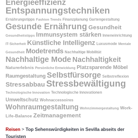
Energieeffizienz
Entspannungstechniken
Ernährungstipps
Finanzplanung
Fashion Trends
Gartengestaltung
Gesunde Ernährung
Gesundheit
Immunsystem stärken
Inneneinrichtung
Gesundheitstipps
Künstliche Intelligenz
Luxusmode
IT-Sicherheit
Mentale
Modetrends
Nachhaltige Mobilität
Gesundheit
Nachhaltige Mode
Nachhaltigkeit
Platzsparende Möbel
Naturerlebnis
Persönliche Entwicklung
Selbstfürsorge
Raumgestaltung
Selbstreflexion
Stressbewältigung
Stressabbau
Technologische Innovation
Technologische Innovationen
Umweltschutz
Wohnaccessoires
Wohnraumgestaltung
Work-
Wohnzimmergestaltung
Zeitmanagement
Life-Balance
Reisen
>
Top Sehenswürdigkeiten in Sevilla abseits der
Touristen