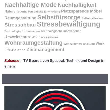
Nachhaltige Mode
Nachhaltigkeit
Platzsparende Möbel
Naturerlebnis
Persönliche Entwicklung
Selbstfürsorge
Raumgestaltung
Selbstreflexion
Stressbewältigung
Stressabbau
Technologische Innovation
Technologische Innovationen
Umweltschutz
Wohnaccessoires
Wohnraumgestaltung
Work-
Wohnzimmergestaltung
Zeitmanagement
Life-Balance
Zuhause
>
TV-Boards von Spectral: Technik und Design in
einem