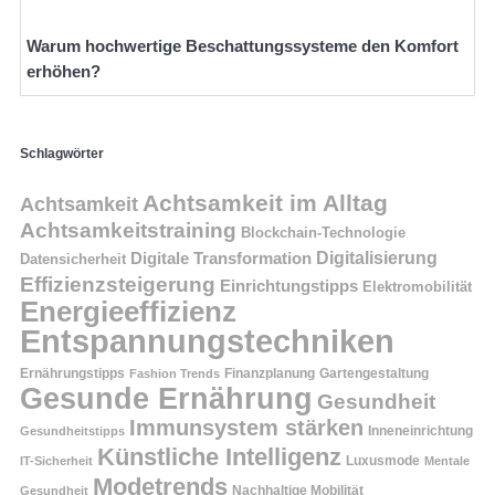
Warum hochwertige Beschattungssysteme den Komfort
erhöhen?
Schlagwörter
Achtsamkeit im Alltag
Achtsamkeit
Achtsamkeitstraining
Blockchain-Technologie
Digitalisierung
Digitale Transformation
Datensicherheit
Effizienzsteigerung
Einrichtungstipps
Elektromobilität
Energieeffizienz
Entspannungstechniken
Ernährungstipps
Finanzplanung
Fashion Trends
Gartengestaltung
Gesunde Ernährung
Gesundheit
Immunsystem stärken
Inneneinrichtung
Gesundheitstipps
Künstliche Intelligenz
Luxusmode
IT-Sicherheit
Mentale
Modetrends
Nachhaltige Mobilität
Gesundheit