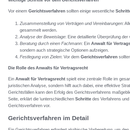
Vor einem
Gerichtsverfahren
sollten einige wesentliche
Schritt
Zusammenstellung von Verträgen und Vereinbarungen
: A
gesammelt werden.
Analyse der Beweislage
: Eine detaillierte Überprüfung de
Beratung durch einen Fachmann
: Ein
Anwalt für Vertrag
sondern auch strategische Optionen aufzeigen.
Festlegung von Zielen
: Vor dem
Gerichtsverfahren
sollte
Die Rolle des Anwalts für Vertragsrecht
Ein
Anwalt für Vertragsrecht
spielt eine zentrale Rolle im gesam
juristischen Analyse, sondern hilft auch dabei, eine effektive St
Gerichtsfällen kann den Erfolg des Gerichtsverfahrens maßgeblic
Seite, erklärt die \unterschiedlichen
Schritte
des Verfahrens und 
Gerichtsverfahren vor.
Gerichtsverfahren im Detail
Ein Gerichtsverfahren erfordert akribische
Vorbereitung
, um den