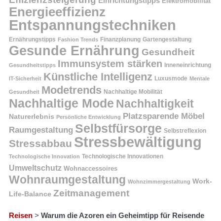
Einrichtungstipps
Elektromobilität
Energieeffizienz
Entspannungstechniken
Ernährungstipps
Finanzplanung
Fashion Trends
Gartengestaltung
Gesunde Ernährung
Gesundheit
Immunsystem stärken
Inneneinrichtung
Gesundheitstipps
Künstliche Intelligenz
Luxusmode
IT-Sicherheit
Mentale
Modetrends
Nachhaltige Mobilität
Gesundheit
Nachhaltige Mode
Nachhaltigkeit
Platzsparende Möbel
Naturerlebnis
Persönliche Entwicklung
Selbstfürsorge
Raumgestaltung
Selbstreflexion
Stressbewältigung
Stressabbau
Technologische Innovation
Technologische Innovationen
Umweltschutz
Wohnaccessoires
Wohnraumgestaltung
Work-
Wohnzimmergestaltung
Zeitmanagement
Life-Balance
Reisen
>
Warum die Azoren ein Geheimtipp für Reisende