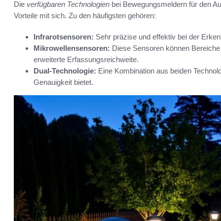
Die
verfügbaren Technologien
bei Bewegungsmeldern für den Auß
Vorteile mit sich. Zu den häufigsten gehören:
Infrarotsensoren:
Sehr präzise und effektiv bei der Erk
Mikrowellensensoren:
Diese Sensoren können Bereiche 
erweiterte Erfassungsreichweite.
Dual-Technologie:
Eine Kombination aus beiden Technolo
Genauigkeit bietet.