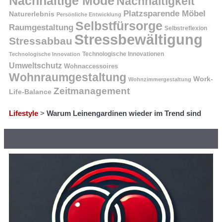
Nachhaltige Mode
Nachhaltigkeit
Platzsparende Möbel
Naturerlebnis
Persönliche Entwicklung
Selbstfürsorge
Raumgestaltung
Selbstreflexion
Stressbewältigung
Stressabbau
Technologische Innovation
Technologische Innovationen
Umweltschutz
Wohnaccessoires
Wohnraumgestaltung
Work-
Wohnzimmergestaltung
Zeitmanagement
Life-Balance
Lifestyle
>
Warum Leinengardinen wieder im Trend sind