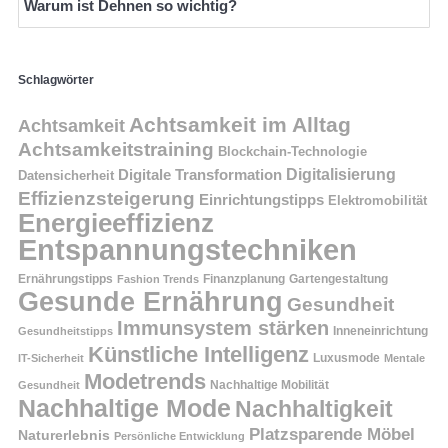
Warum ist Dehnen so wichtig?
Schlagwörter
Achtsamkeit im Alltag
Achtsamkeit
Achtsamkeitstraining
Blockchain-Technologie
Digitalisierung
Digitale Transformation
Datensicherheit
Effizienzsteigerung
Einrichtungstipps
Elektromobilität
Energieeffizienz
Entspannungstechniken
Ernährungstipps
Finanzplanung
Fashion Trends
Gartengestaltung
Gesunde Ernährung
Gesundheit
Immunsystem stärken
Inneneinrichtung
Gesundheitstipps
Künstliche Intelligenz
Luxusmode
IT-Sicherheit
Mentale
Modetrends
Nachhaltige Mobilität
Gesundheit
Nachhaltige Mode
Nachhaltigkeit
Platzsparende Möbel
Naturerlebnis
Persönliche Entwicklung