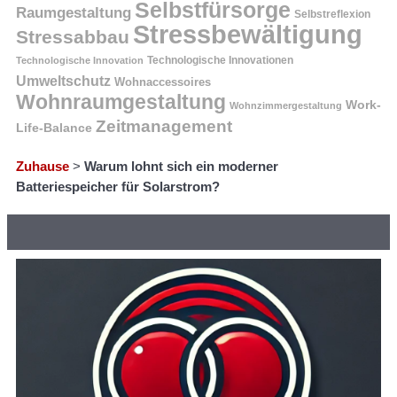
Selbstfürsorge
Raumgestaltung
Selbstreflexion
Stressbewältigung
Stressabbau
Technologische Innovation
Technologische Innovationen
Umweltschutz
Wohnaccessoires
Wohnraumgestaltung
Work-
Wohnzimmergestaltung
Zeitmanagement
Life-Balance
Zuhause
>
Warum lohnt sich ein moderner
Batteriespeicher für Solarstrom?