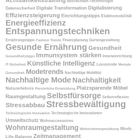
Achtsamkeitstraining
Blockchain-Technologie
Digitalisierung
Digitale Transformation
Datensicherheit
Effizienzsteigerung
Einrichtungstipps
Elektromobilität
Energieeffizienz
Entspannungstechniken
Ernährungstipps
Finanzplanung
Fashion Trends
Gartengestaltung
Gesunde Ernährung
Gesundheit
Immunsystem stärken
Inneneinrichtung
Gesundheitstipps
Künstliche Intelligenz
Luxusmode
IT-Sicherheit
Mentale
Modetrends
Nachhaltige Mobilität
Gesundheit
Nachhaltige Mode
Nachhaltigkeit
Platzsparende Möbel
Naturerlebnis
Persönliche Entwicklung
Selbstfürsorge
Raumgestaltung
Selbstreflexion
Stressbewältigung
Stressabbau
Technologische Innovation
Technologische Innovationen
Umweltschutz
Wohnaccessoires
Wohnraumgestaltung
Work-
Wohnzimmergestaltung
Zeitmanagement
Life-Balance