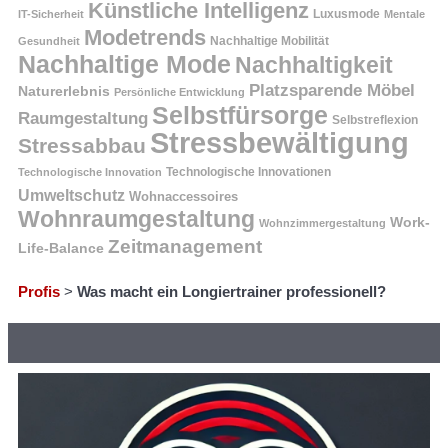
Künstliche Intelligenz
Luxusmode
IT-Sicherheit
Mentale
Modetrends
Nachhaltige Mobilität
Gesundheit
Nachhaltige Mode
Nachhaltigkeit
Platzsparende Möbel
Naturerlebnis
Persönliche Entwicklung
Selbstfürsorge
Raumgestaltung
Selbstreflexion
Stressbewältigung
Stressabbau
Technologische Innovation
Technologische Innovationen
Umweltschutz
Wohnaccessoires
Wohnraumgestaltung
Work-
Wohnzimmergestaltung
Zeitmanagement
Life-Balance
Profis
>
Was macht ein Longiertrainer professionell?