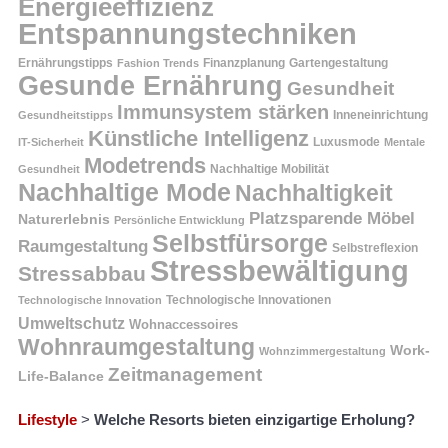
Energieeffizienz
Entspannungstechniken
Ernährungstipps
Finanzplanung
Fashion Trends
Gartengestaltung
Gesunde Ernährung
Gesundheit
Immunsystem stärken
Inneneinrichtung
Gesundheitstipps
Künstliche Intelligenz
Luxusmode
IT-Sicherheit
Mentale
Modetrends
Nachhaltige Mobilität
Gesundheit
Nachhaltige Mode
Nachhaltigkeit
Platzsparende Möbel
Naturerlebnis
Persönliche Entwicklung
Selbstfürsorge
Raumgestaltung
Selbstreflexion
Stressbewältigung
Stressabbau
Technologische Innovation
Technologische Innovationen
Umweltschutz
Wohnaccessoires
Wohnraumgestaltung
Work-
Wohnzimmergestaltung
Zeitmanagement
Life-Balance
Lifestyle
>
Welche Resorts bieten einzigartige Erholung?